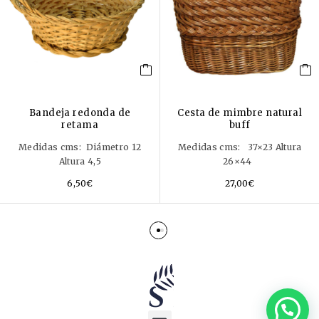
Bandeja redonda de
Cesta de mimbre natural
retama
buff
Medidas cms: Diámetro 12
Medidas cms: 37×23 Altura
Altura 4,5
26×44
6,50
€
27,00
€