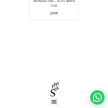
Medidas cms: 14×11 Altura
3×14
2,50
€