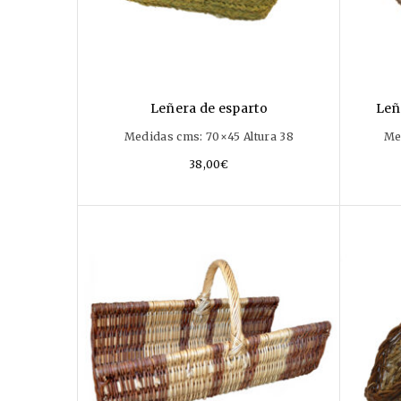
Leñera de esparto
Leñ
Medidas cms: 70×45 Altura 38
Me
38,00
€