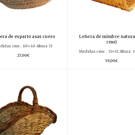
era de esparto asas cuero
Leñera de mimbre natural
cms)
didas cms: 60×40 Altura 33
Medidas cms: 53×52 Altura 
27,00
€
59,00
€