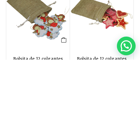
¿Necesitas ayuda?
Bolsita de 12 colgantes
Bolsita de 12 colgantes
de Ángeles
de Navidad surtida
Medidas (cms): Bolsa: 10
Medidas (cms): Bolsa: 10
cm ancho, 14 cm altura;
cm ancho, 14 cm altura;
Colgante: 6 cm altura
Colgante: 6 cm altura
10,00
€
10,00
€