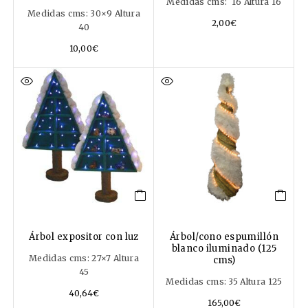
Medidas cms: 16 Altura 16
Medidas cms: 30×9 Altura
2,00
€
40
10,00
€
Árbol expositor con luz
Árbol/cono espumillón
blanco iluminado (125
Medidas cms: 27×7 Altura
cms)
45
Medidas cms: 35 Altura 125
40,64
€
165,00
€